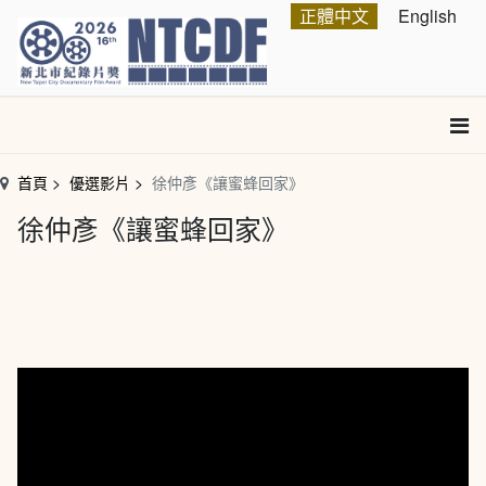
跳
選擇你的語言
正體中文
English
到
主
要
內
容
區
首頁
優選影片
徐仲彥《讓蜜蜂回家》
塊
徐仲彥《讓蜜蜂回家》